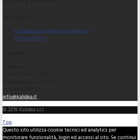
per voi è prezioso!
Area legale
Condizioni di vendita e trasporto
Privacy Policy
Contatti
Kalidea srl
Via del Pinaccio 182,
Montevarchi, AR 52025,
P.I. 01895250510
info@kalidea.it
© 2019 Kalidea s.r.l.
Top
Questo sito utilizza cookie tecnici ed analytics per
monitorare funzionalità, login ed accessi al sito. Se continui